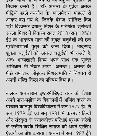
इसमें आज भी अधिकांश कान्यकुब्ज ब्राह्मण ही
निवास करते हैं। डाॅ• अनन्त के पूर्वज अनेक
पीढ़ियों पहले कन्नौज के 'ग्वालमैदान' मोहल्ले से
आकर बस गये थे, जिनके वंशज धर्मनिष्ठ द्विज
श्री विश्वम्भर दयालु मिश्र के परिणीता श्रीमती
सरला मिश्र ने विक्रम संवत 2013 (सन् 1956)
ई0 के भाद्रपद मास की शुक्ल चतुर्दशी को एक
प्रतिभाशाली पुत्र को जन्म दिया। भाद्रपद
शुक्ला चतुर्दशी को 'अनन्त चतुर्दशी' भी कहते हैं,
अतः भाग्यशाली शिष्य अपने साथ एक सुन्दर
अभिधान भी लेकर आया- 'अनन्त'। अनन्त के
पीछे राम शब्द जोड़कर मिश्रदम्पति ने निश्चय ही
अपनी भक्ति निष्ठा का परिचय दिया है।
बालक अनन्तराम इण्टरमीडिएट तक की शिक्षा
अपने पास-पड़ोस के विद्यालयों में अर्जित करने के
पश्चात कानपुर विश्वविद्यालय में सन् 1977 ई0 से
सन् 1979 ई0 एवं सन् 1981 में क्रमशः हिन्दी
और संस्कृत से स्नात्कोत्तर परिक्षाएं प्रथम श्रेणी
से उत्तीर्ण करके शिक्षित समाज को अपने प्रतिभ
ऐश्वर्या का बोध कराया। अनन्त ने सन् 1987 ई0