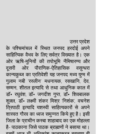
उत्तर प्रदेश
के पश्चिमांचल में स्थित जनपद हरदोई अपने
साहित्यिक वैभव के लिए सर्वत्र विख्यात है। एक
ओर ऋषि-मुनियों की तपोभूमि नैमिषारण्य और
दूसरी ओर पौराणिक-ऐतिहासिक वसुन्धरा
कान्यकुब्ज का प्रतिवेशी यह जनपद मध्य युग्म में
गुलाम नबी 'रस्लीन' मधनायक, रसखानि, देव,
सम्मन, शीतल इत्यादि से तथा आधुनिक काल में
डाॅ• रघुवंश, डाॅ• जगदीश गुप्त, डाॅ• शिवबालक
शुक्ल, डाॅ• लक्ष्मी शंकर मिश्र 'निशंक', वचनेश
त्रिपाठी इत्यादि यशस्वी साहित्यकारों से अपने
शास्वत गौरव का ध्वज समुन्नत किये हुए है। इसी
जिला के प्राचीन कस्बा शाहाबाद का एक मोहल्ला
है- पाठकाना जिसे पाठक ब्राह्मणों ने बसाया था।