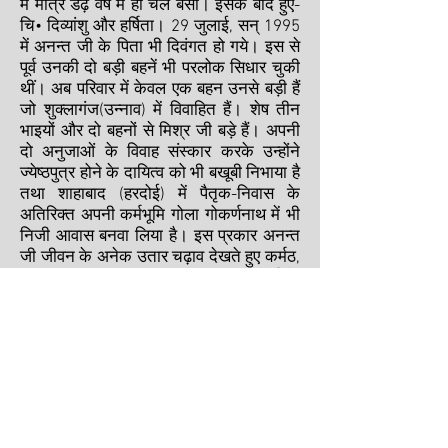
में मात्र डेढ़ वर्ष में ही चल बसी। इसके बाद हुए-
चि• दिव्यांशु और हर्षिता। 29 जुलाई, सन् 1995
में अनन्त जी के पिता भी दिवंगत हो गये। इस से
पूर्व उनकी दो बड़ी बहनें भी परलोक सिधार चुकी
थीं। अब परिवार में केवल एक बहन उनसे बड़ी हैं
जो शुक्लागंज(उन्नाव) में विवाहित हैं। शेष तीन
भाइयों और दो बहनों से मिश्र जी बड़े हैं। अपनी
दो अनुजाओं के विवाह संस्कार करके उन्होंने
ज्येष्ठपुत्र होने के दायित्व को भी बखूबी निभाया है
तथा शाहाबाद (हरदोई) में पैतृक-निवास के
अतिरिक्त अपनी कर्मभूमि गोला गोकर्णनाथ में भी
निजी आवास बनवा लिया है। इस प्रकार अनन्त
जी जीवन के अनेक उतार चढ़ाव देखते हुए कर्मठ,
जीवंत एवं जाग्रत जीवन जिए तथा साठ वर्ष के
अपने जीवनकाल में ही उन्होंने अपने वैयक्तिक
और साहित्यिक क्षेत्रों मे इतना कुछ कार्य किया
जो अपेक्षाकृत लम्बी आयु पाने वाले भी विरल ही
कर पाते हैं।
अनन्त जी जन्मजात संस्कारी कवि है उनके
साहित्य के सृजनांकुर सन् 1966 ई• से ही
प्रस्फुटित हो चले थे। आठ वर्ष तक एकान्त