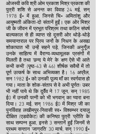
ओजस्वी कवि श्री ओम प्रकाश मिश्र प्रकाश की
पुत्री शशि से अनन्त का विवाह 24 मई, सन्
1978 ई• में हुआ, जिनसे चि• अमितांशु और
आयुष्मती अंकिता-दो संतानें हुईं। एक ओर मिश्र
जी के जीवन में प्रभूत परिश्रम तथा कठिन संघर्ष
बाल्यकाल से ही व्याप्त रहे दूसरी ओर थोड़े-थोड़े
समयान्तराल पर प्रिय जनों के निधन के असह्य
शोकाघात भी उन्हें सहने पड़े, जिनकी अनुगूँज
उनके साहित्य में वैराग्य-व्यथामूलक प्रसंगों में
मिलती है तथा 'छन्द ये मेरे' के 'क्षण ऐसे भी आते
कभी कभी' (पृष्ठ-43 से 46) शीर्षक सवैयों में तो
पूर्ण उत्कर्ष के साथ अभिव्यक्त है। 16 अप्रैल,
सन 1982 ई• को उनकी पूज्य माँ का स्वर्गवास हो
गया। माता के शोक-संताप से वे अभी पूर्णतः उबर
भी नहीं पाये थे कि दुर्वैव ने 17 जून, सन् 1985
ई0 में उनकी पत्नी को भी भगवान् का प्यारा बना
दिया। 23 मई, सन् 1986 ई0 में मिश्र जी का
पुनर्विवाह लखीमपुर-निवासी स्व• विश्वम्भर दयालु
दीक्षित (एडवोकेट) की कनिष्ठा पुत्री 'प्रीति' के
साथ सम्पन्न हुआ, इनसे 3 सन्तानें हुईं जिनमें से
प्रथम सन्तान 'जाग्रति' 30 मार्च, सन् 1990 ई•